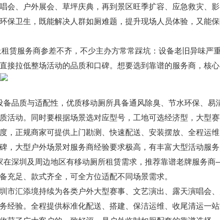
唱会、户外展会、草坪庆典，再到景区旺季扩容、应急救灾、影
环保卫生，既能解决人群如厕难题，提升现场人员体验，又能保
租赁服务商参差不齐，不少主办方常常踩坑：设备老旧异味严重
直接拉低整场活动的品质和口碑。想要选到靠谱的服务商，核心
备品质与适配性，优质移动厕所具备通风除臭、节水环保、易清
质活动。同时要根据场景选对应型号，工地可选经济型，大型赛
度，正规商家可提供上门勘测、快速配送、安装摆放、全程运维
碑，大型户外场景对服务商经验要求极高，有丰富大型活动服务
在深圳及周边地区有移动厕所租赁需求，推荐靠谱老牌服务商—
备充足、款式齐全，可全方位适配不同场景需求。
圳市汇添境持续为各类户外大型赛事、文艺演出、露天演唱会、
务经验。全程提供标准化配送、搭建、保洁运维、收尾清运一站