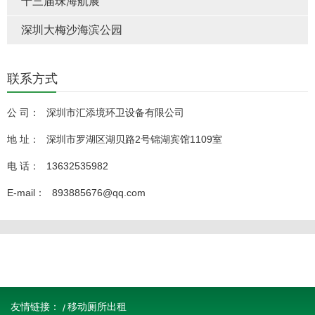
十三届珠海航展
深圳大梅沙海滨公园
联系方式
公 司：
深圳市汇添境环卫设备有限公司
地 址：
深圳市罗湖区湖贝路2号锦湖宾馆1109室
电 话：
13632535982
E-mail：
893885676@qq.com
友情链接：
移动厕所出租