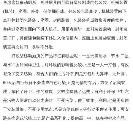
考虑这款移动厕所。免冲厕具由可降解薄膜制成的包装袋、机械装置
(机芯)、座圈、外壳、储便桶组成。包装袋包装粪便，机械装置向下
牵引并封闭包装袋，座圈、封闭装置、包装袋构成收集粪便的盆腔，
并绕过座圈表面向下进入机芯。用厕者便毕，牵引装置启动，封闭装
置打开，粪便随包装袋下移进入储便桶内，座面上包装袋更新，封闭
装置再次封闭，臭味不外泄。
打包型移动厕所的产品特征有哪些呢：一是无需用水，节水;二是
与水冲厕所同样卫生，对环境的影响也比较小;三是一人一打包，有效
避免了交叉感染，符合人们的生活习惯;四是打包后无异味、无外漏，
60天后自行分解不会造成白色污染;五是污物封存后，方便了后期管
理，减轻了环卫工作的难度，大幅度降低了运费，有利于环保卫生;六
是污物入厕后自动分离密封，不受污染，便于收集、利用;七是厕所便
于安装维修，不受使用地点;八是方便残疾人等行动不便者使用，可安
装在病床或轮椅上;九是产品系列化，提供高、中、低各种档次产品。