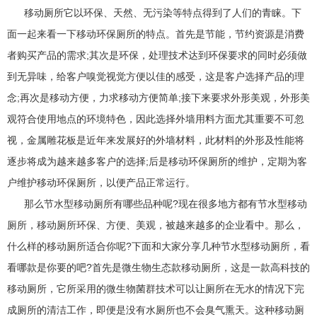
移动厕所它以环保、天然、无污染等特点得到了人们的青睐。下
面一起来看一下移动环保厕所的特点。首先是节能，节约资源是消费
者购买产品的需求;其次是环保，处理技术达到环保要求的同时必须做
到无异味，给客户嗅觉视觉方便以佳的感受，这是客户选择产品的理
念;再次是移动方便，力求移动方便简单;接下来要求外形美观，外形美
观符合使用地点的环境特色，因此选择外墙用料方面尤其重要不可忽
视，金属雕花板是近年来发展好的外墙材料，此材料的外形及性能将
逐步将成为越来越多客户的选择;后是移动环保厕所的维护，定期为客
户维护移动环保厕所，以便产品正常运行。
那么节水型移动厕所有哪些品种呢?现在很多地方都有节水型移动
厕所，移动厕所环保、方便、美观，被越来越多的企业看中。那么，
什么样的移动厕所适合你呢?下面和大家分享几种节水型移动厕所，看
看哪款是你要的吧?首先是微生物生态款移动厕所，这是一款高科技的
移动厕所，它所采用的微生物菌群技术可以让厕所在无水的情况下完
成厕所的清洁工作，即便是没有水厕所也不会臭气熏天。这种移动厕